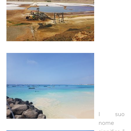
l suo
nome