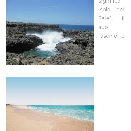
significa ”
Isola del
Sale”, il
suo
fascino è