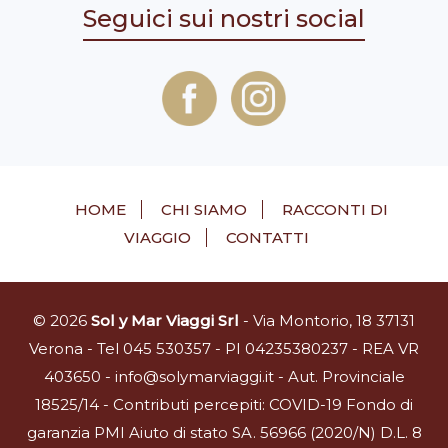
Seguici sui nostri social
HOME
CHI SIAMO
RACCONTI DI
VIAGGIO
CONTATTI
© 2026
Sol y Mar Viaggi Srl
- Via Montorio, 18 37131
Verona - Tel 045 530357 - PI 04235380237 - REA VR
403650 - info@solymarviaggi.it - Aut. Provinciale
18525/14 - Contributi percepiti: COVID-19 Fondo di
garanzia PMI Aiuto di stato SA. 56966 (2020/N) D.L. 8