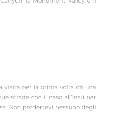
e Canyon, la Monument Valley e il
 visita per la prima volta dà una
sue strade con il naso all’insù per
osa. Non perdertevi nessuno degli