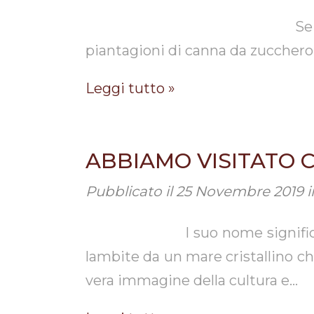
Se ami sognare… tieni gli
piantagioni di canna da zucchero,
Leggi tutto »
ABBIAMO VISITATO C
Pubblicato il
25 Novembre 2019
i
l suo nome significa ” Isola d
lambite da un mare cristallino che
vera immagine della cultura e…