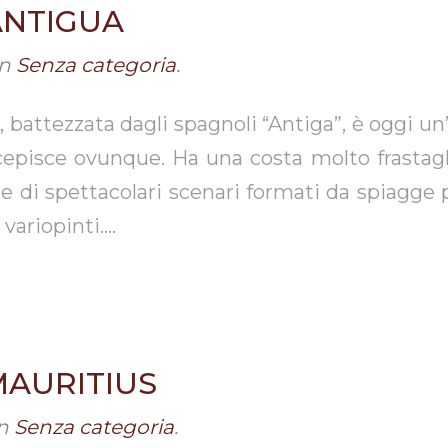
ANTIGUA
in
Senza categoria
.
, battezzata dagli spagnoli “Antiga”, è oggi 
rcepisce ovunque. Ha una costa molto frastagl
de di spettacolari scenari formati da spiagge
i variopinti….
MAURITIUS
n
Senza categoria
.