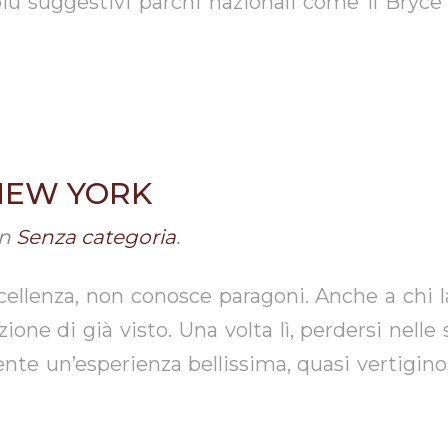
i più suggestivi parchi nazionali come il Bryc
NEW YORK
in
Senza categoria
.
lenza, non conosce paragoni. Anche a chi la
one di già visto. Una volta lì, perdersi nelle 
ente un’esperienza bellissima, quasi vertigin