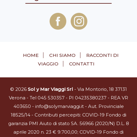
HOME
CHI SIAMO
RACCONTI DI
VIAGGIO
CONTATTI
© 2026
Sol y Mar Viaggi Srl
- Via Montorio, 18 37131
Verona - Tel 045 530357 - PI 04235380237 - REA VR
403650 - info@solymarviaggi.it - Aut. Provinciale
18525/14 - Contributi percepiti: COVID-19 Fondo di
garanzia PMI Aiuto di stato SA. 56966 (2020/N) D.L. 8
aprile 2020 n. 23 € 9.700,00; COVID-19 Fondo di