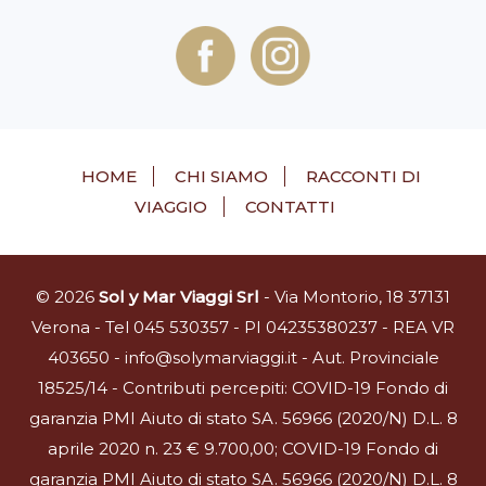
HOME
CHI SIAMO
RACCONTI DI
VIAGGIO
CONTATTI
© 2026
Sol y Mar Viaggi Srl
- Via Montorio, 18 37131
Verona - Tel 045 530357 - PI 04235380237 - REA VR
403650 - info@solymarviaggi.it - Aut. Provinciale
18525/14 - Contributi percepiti: COVID-19 Fondo di
garanzia PMI Aiuto di stato SA. 56966 (2020/N) D.L. 8
aprile 2020 n. 23 € 9.700,00; COVID-19 Fondo di
garanzia PMI Aiuto di stato SA. 56966 (2020/N) D.L. 8