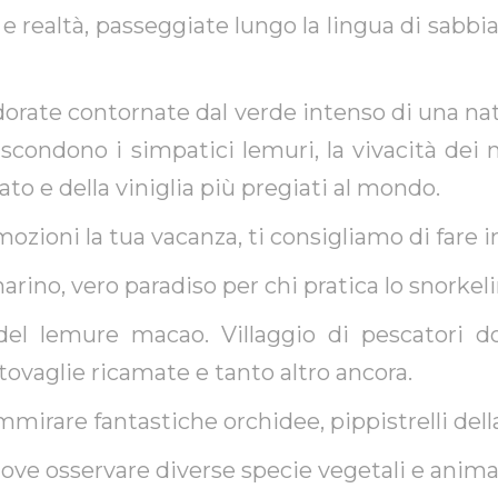
e realtà, passeggiate lungo la lingua di sabbia 
rate contornate dal verde intenso di una natu
 nascondono i simpatici lemuri, la vivacità de
lato e della viniglia più pregiati al mondo.
ozioni la tua vacanza, ti consigliamo di fare i
arino, vero paradiso per chi pratica lo snorkel
 del lemure macao. Villaggio di pescatori do
tovaglie ricamate e tanto altro ancora.
ammirare fantastiche orchidee, pippistrelli dell
dove osservare diverse specie vegetali e animal