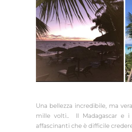
Una bellezza incredibile, ma ver
mille volti.. Il Madagascar e 
affascinanti che è difficile creder