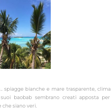
a.. spiagge bianche e mare trasparente, cli
i suoi baobab sembrano creati apposta per 
e che siano veri.